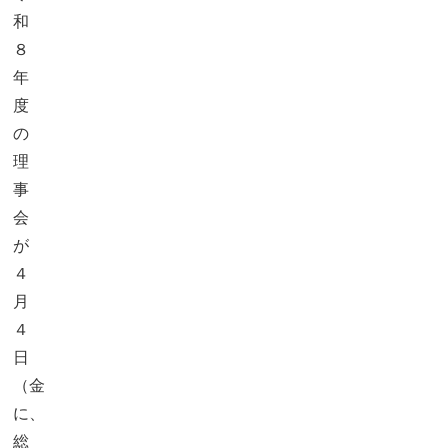
和
８
年
度
の
理
事
会
が
４
月
４
日
（金）
に、
総