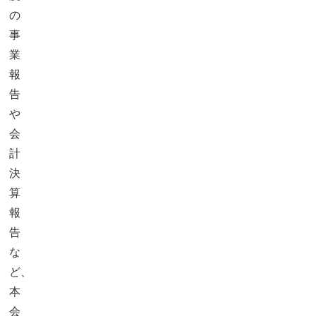
の
事
業
報
告
や
会
計
決
算
報
告
な
ど、
本
会