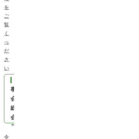
を
ご
覧
く
っ
だ
さ
い
理
事
会・
総
会
令