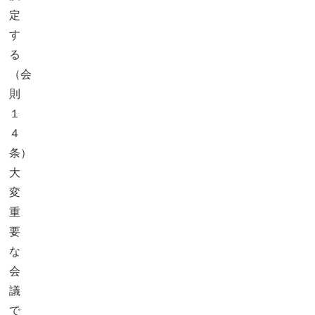
定
す
る
（会
則
１
４
条）
大
変
重
要
な
会
議
で