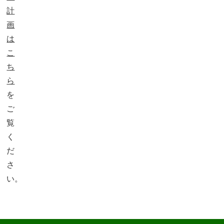
計
画
は
こ
ち
ら
を
ご
覧
く
だ
さ
い。