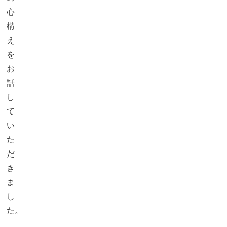
心
構
え
を
お
話
し
て
い
た
だ
き
ま
し
た。