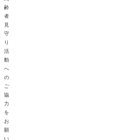
齢
者
見
守
り
活
動
へ
の
ご
協
力
を
お
願
い