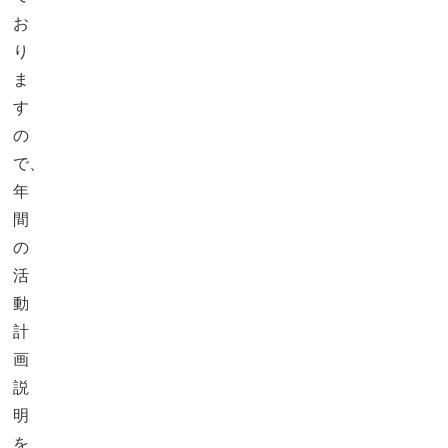
お
り
ま
す
の
で、
年
間
の
活
動
計
画
説
明
を