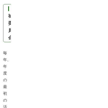
福
祉
委
員
会
毎
年、
年
度
の
最
初
の
活