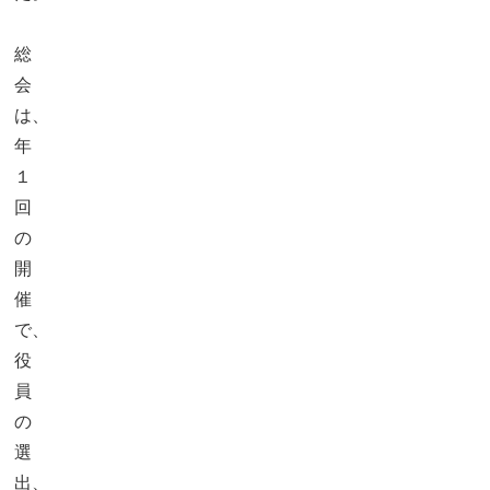
総
会
は、
年
１
回
の
開
催
で、
役
員
の
選
出、