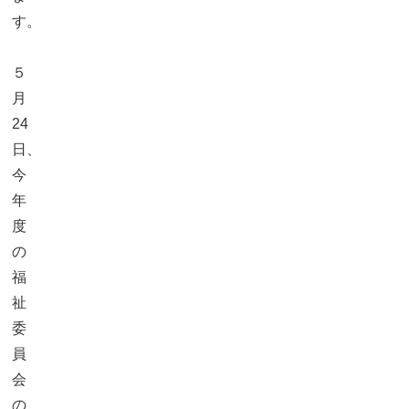
す。
５
月
24
日、
今
年
度
の
福
祉
委
員
会
の