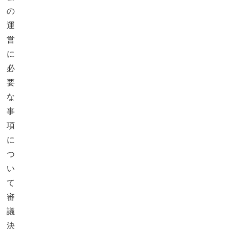
の
運
営
に
必
要
な
事
項
に
つ
い
て
審
議
決