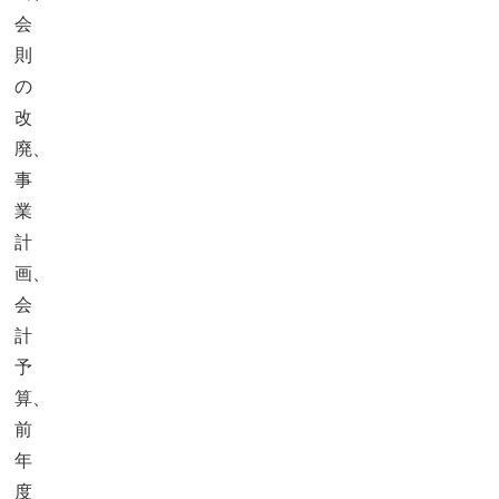
会
則
の
改
廃、
事
業
計
画、
会
計
予
算、
前
年
度