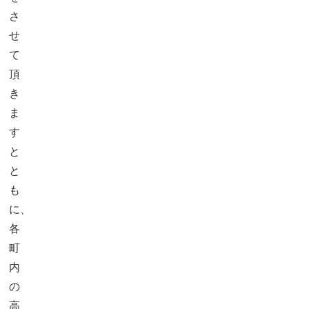
さ
せ
て
頂
き
ま
す
と
と
も
に、
各
町
内
の
高