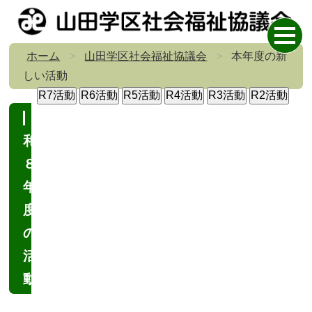
ホーム
山田学区社会福祉協議会
本年度の新
しい活動
令
和
８
年
度
の
活
動