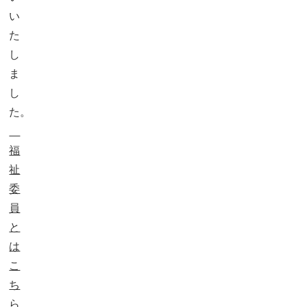
い
た
し
ま
し
た。
福
祉
委
員
と
は
こ
ち
ら