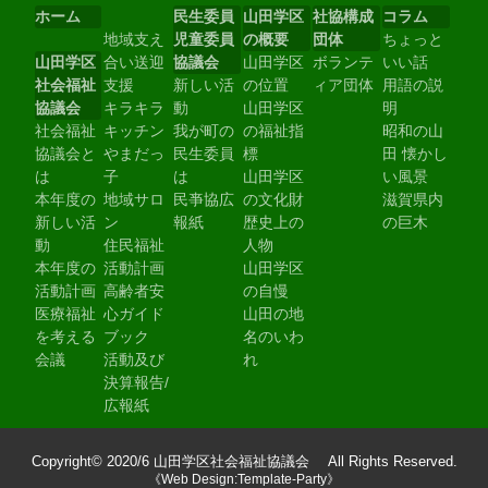
ホーム
民生委員
山田学区
社協構成
コラム
地域支え
児童委員
の概要
団体
ちょっと
山田学区
合い送迎
協議会
山田学区
ボランテ
いい話
社会福祉
支援
新しい活
の位置
ィア団体
用語の説
協議会
キラキラ
動
山田学区
明
社会福祉
キッチン
我が町の
の福祉指
昭和の山
協議会と
やまだっ
民生委員
標
田 懐かし
は
子
は
山田学区
い風景
本年度の
地域サロ
民亊協広
の文化財
滋賀県内
新しい活
ン
報紙
歴史上の
の巨木
動
住民福祉
人物
本年度の
活動計画
山田学区
活動計画
高齢者安
の自慢
医療福祉
心ガイド
山田の地
を考える
ブック
名のいわ
会議
活動及び
れ
決算報告/
広報紙
Copyright© 2020/6 山田学区社会福祉協議会 All Rights Reserved.
《Web Design:Template-Party》