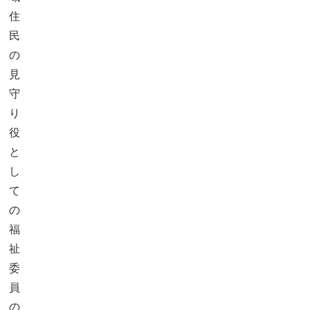
住
民
の
見
守
り
役
と
し
て
の
福
祉
委
員
の