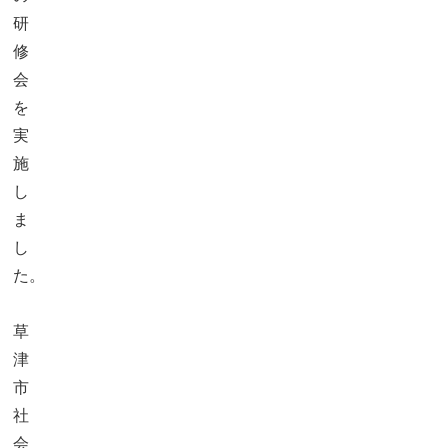
研
修
会
を
実
施
し
ま
し
た。
草
津
市
社
会