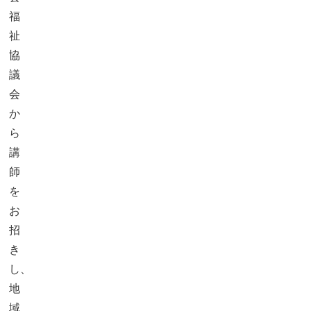
福
祉
協
議
会
か
ら
講
師
を
お
招
き
し、
地
域