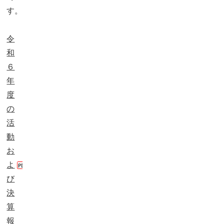
す。
令
和
６
年
度
の
活
動
お
よ
び
決
算
報