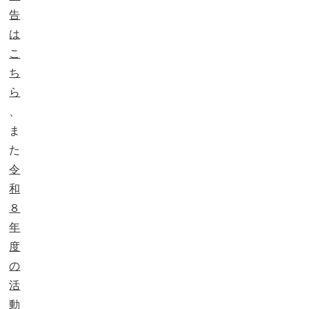
告
は
こ
ち
ら
、
ま
た
令
和
８
年
度
の
活
動