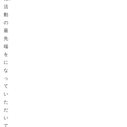
活
動
の
最
先
端
を
に
な
っ
て
い
た
だ
い
て