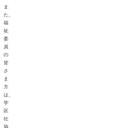
ま
た、
福
祉
委
員
の
皆
さ
ま
方
は、
学
区
社
協