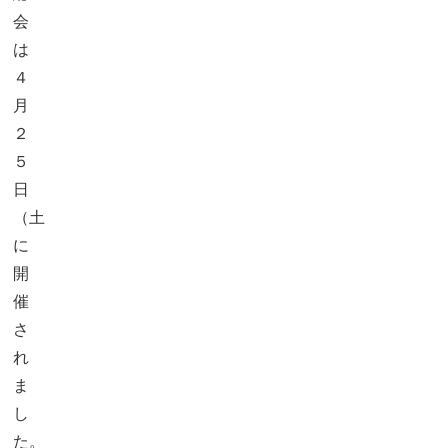
会
は
４
月
２
５
日
（土）
に
開
催
さ
れ
ま
し
た。