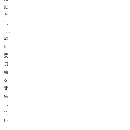
動
と
し
て、
福
祉
委
員
会
を
開
催
し
て
い
ま